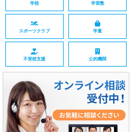
学校
学習塾
スポーツ
クラブ
学童
不登校支援
公的機関